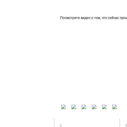
beta
Посмотрите видео о том, что сейчас про
У вас есть аккаунт на другом сервисе? В