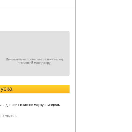
Внимательно проверьте заявку перед
отправкой менеджеру.
пуска
выпадающих списков марку и модель.
те модель