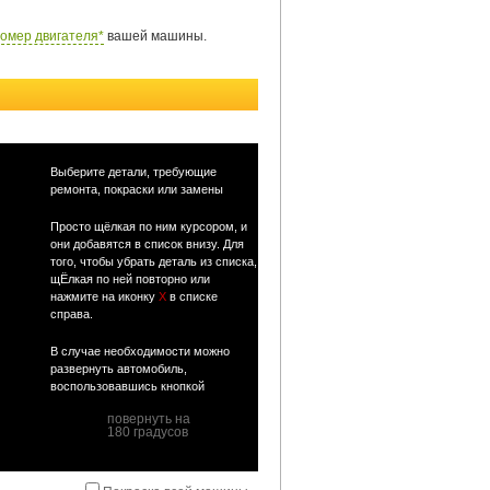
омер двигателя*
вашей машины.
Выберите детали, требующие
ремонта, покраски или замены
Просто щёлкая по ним курсором, и
они добавятся в список внизу. Для
того, чтобы убрать деталь из списка,
щЁлкая по ней повторно или
нажмите на иконку
Х
в списке
справа.
В случае необходимости можно
развернуть автомобиль,
воспользовавшись кнопкой
повернуть на
180 градусов