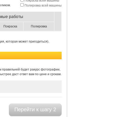
Покраска всей машины
еликом.
Полировка всей машины
мые работы
Покраска
Полировка
я, которая может пригодиться).
ем правильней будет ракурс фотографии,
стрее даст ответ вам по цене и срокам.
Перейти к шагу 2