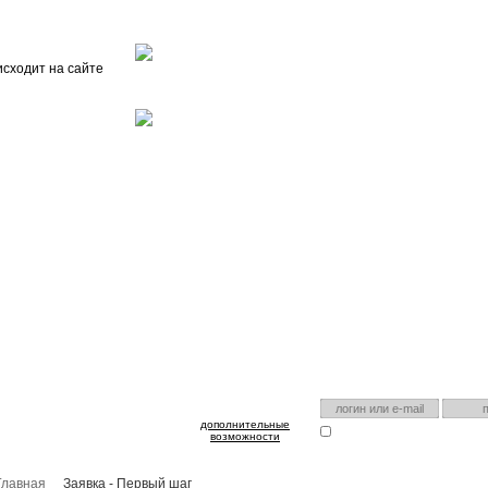
Главная
О проекте
FAQ
Автоэнциклопедия
исходит на сайте
оспользуйтесь им для входа!
Есть аккаунт на нашем са
дополнительные
Запомнить меня
Я забыл
возможности
Главная
Заявка - Первый шаг