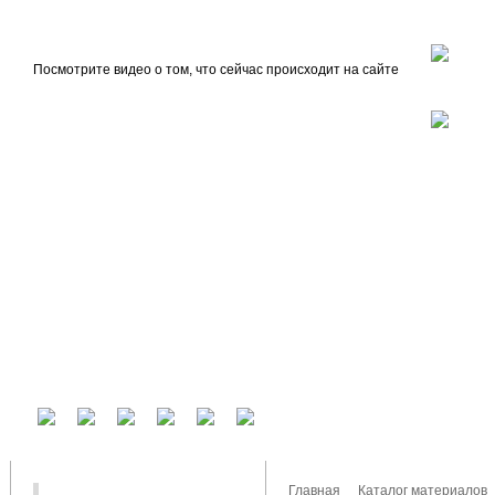
beta
Главная
О проекте
Посмотрите видео о том, что сейчас происходит на сайте
У вас есть аккаунт на другом сервисе? Воспользуйтесь им для входа!
Главная
Каталог материалов