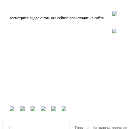
beta
Главная
О проекте
Посмотрите видео о том, что сейчас происходит на сайте
У вас есть аккаунт на другом сервисе? Воспользуйтесь им для входа!
Главная
Каталог материалов