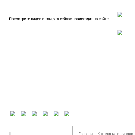
beta
Главная
О проекте
Посмотрите видео о том, что сейчас происходит на сайте
У вас есть аккаунт на другом сервисе? Воспользуйтесь им для входа!
Главная
Каталог материалов