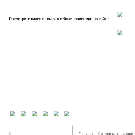
beta
Главная
О проекте
Посмотрите видео о том, что сейчас происходит на сайте
У вас есть аккаунт на другом сервисе? Воспользуйтесь им для входа!
Главная
Каталог материалов