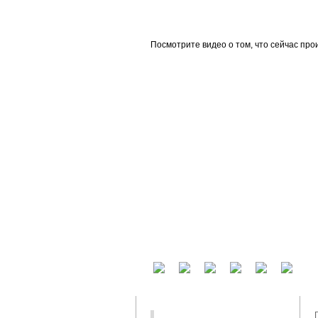
beta
Посмотрите видео о том, что сейчас про
У вас есть аккаунт на другом сервисе? В