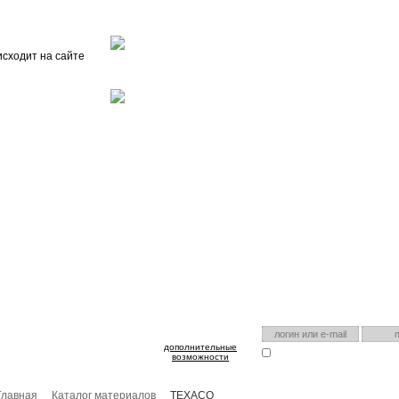
Главная
О проекте
FAQ
Автоэнциклопедия
исходит на сайте
оспользуйтесь им для входа!
Есть аккаунт на нашем са
дополнительные
Запомнить меня
Я забыл
возможности
Главная
Каталог материалов
TEXACO