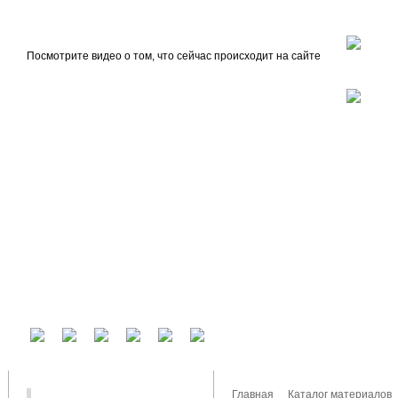
beta
Главная
О проекте
Посмотрите видео о том, что сейчас происходит на сайте
У вас есть аккаунт на другом сервисе? Воспользуйтесь им для входа!
Главная
Каталог материалов