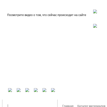
beta
Главная
О проекте
Посмотрите видео о том, что сейчас происходит на сайте
У вас есть аккаунт на другом сервисе? Воспользуйтесь им для входа!
Главная
Каталог материалов