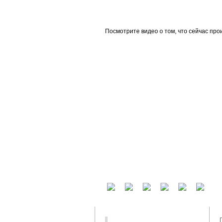
beta
Посмотрите видео о том, что сейчас про
У вас есть аккаунт на другом сервисе? В