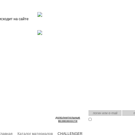
Главная
О проекте
FAQ
Автоэнциклопедия
исходит на сайте
оспользуйтесь им для входа!
Есть аккаунт на нашем са
дополнительные
Запомнить меня
Я забыл
возможности
Главная
Каталог материалов
CHALLENGER