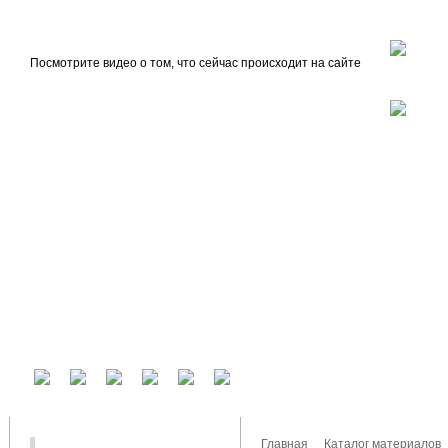
beta
Главная
О проекте
Посмотрите видео о том, что сейчас происходит на сайте
У вас есть аккаунт на другом сервисе? Воспользуйтесь им для входа!
Главная
Каталог материалов