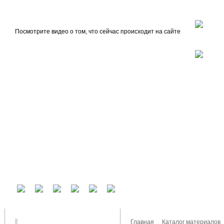
beta
Главная
О проекте
Посмотрите видео о том, что сейчас происходит на сайте
У вас есть аккаунт на другом сервисе? Воспользуйтесь им для входа!
Главная
Каталог материалов