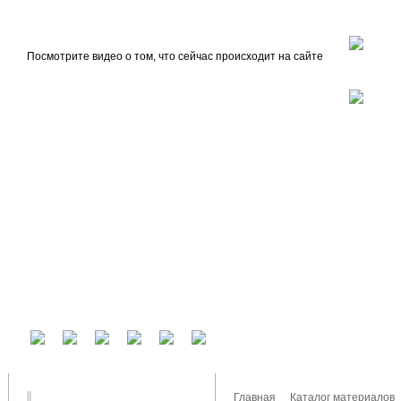
beta
Главная
О проекте
Посмотрите видео о том, что сейчас происходит на сайте
У вас есть аккаунт на другом сервисе? Воспользуйтесь им для входа!
Главная
Каталог материалов