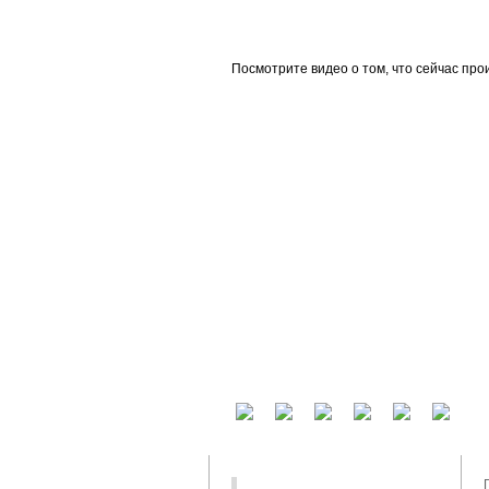
beta
Посмотрите видео о том, что сейчас про
У вас есть аккаунт на другом сервисе? В