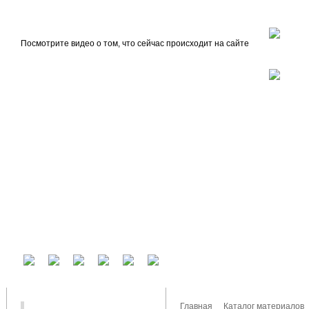
beta
Главная
О проекте
Посмотрите видео о том, что сейчас происходит на сайте
У вас есть аккаунт на другом сервисе? Воспользуйтесь им для входа!
Главная
Каталог материалов