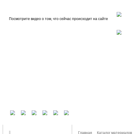
beta
Главная
О проекте
Посмотрите видео о том, что сейчас происходит на сайте
У вас есть аккаунт на другом сервисе? Воспользуйтесь им для входа!
Главная
Каталог материалов