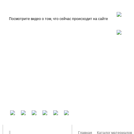
beta
Главная
О проекте
Посмотрите видео о том, что сейчас происходит на сайте
У вас есть аккаунт на другом сервисе? Воспользуйтесь им для входа!
Главная
Каталог материалов