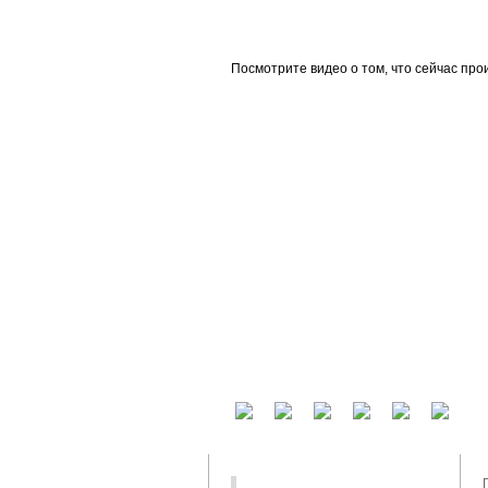
beta
Посмотрите видео о том, что сейчас про
У вас есть аккаунт на другом сервисе? В