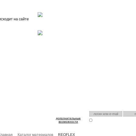
Главная
О проекте
FAQ
Автоэнциклопедия
исходит на сайте
оспользуйтесь им для входа!
Есть аккаунт на нашем са
дополнительные
Запомнить меня
Я забыл
возможности
Главная
Каталог материалов
REOFLEX