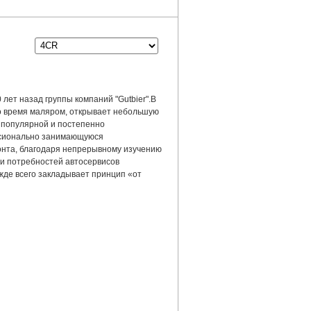
лет назад группы компаний "Gutbier".В
 то время маляром, открывает небольшую
 популярной и постепенно
ссионально занимающуюся
онта, благодаря непрерывному изучению
и потребностей автосервисов
ежде всего закладывает принцип «от