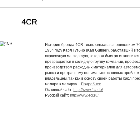
4CR
История бренда 4CR тесно связана с появлением 70 
1934 году Карл Гутбир (Karl Gutbier), работавший в
окрасочную мастерскую, которая быстро становится
превращается в солидную группу компаний, профе
производством расходных материалов для авторем
рынка и прекрасному пониманию основных проблем 
владельцем, так как в основу своей работы Карл пр
маляра к маляру»...
Подробнее
Основной сайт:
http://www.4cr.de/
Русский сайт:
http://www.4cr.ru/