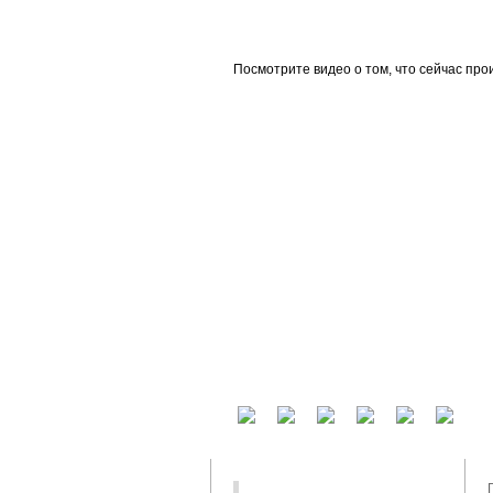
beta
Посмотрите видео о том, что сейчас про
У вас есть аккаунт на другом сервисе? В