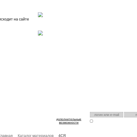
Главная
О проекте
FAQ
Автоэнциклопедия
исходит на сайте
оспользуйтесь им для входа!
Есть аккаунт на нашем са
дополнительные
Запомнить меня
Я забыл
возможности
Главная
Каталог материалов
4CR