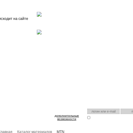
Главная
О проекте
FAQ
Автоэнциклопедия
исходит на сайте
оспользуйтесь им для входа!
Есть аккаунт на нашем са
дополнительные
Запомнить меня
Я забыл
возможности
Главная
Каталог материалов
MTN