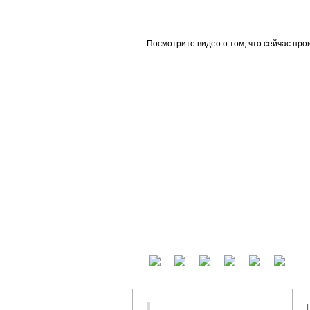
beta
Посмотрите видео о том, что сейчас про
У вас есть аккаунт на другом сервисе? В