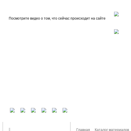
beta
Главная
О проекте
Посмотрите видео о том, что сейчас происходит на сайте
У вас есть аккаунт на другом сервисе? Воспользуйтесь им для входа!
Главная
Каталог материалов