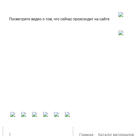
beta
Главная
О проекте
Посмотрите видео о том, что сейчас происходит на сайте
У вас есть аккаунт на другом сервисе? Воспользуйтесь им для входа!
Главная
Каталог материалов