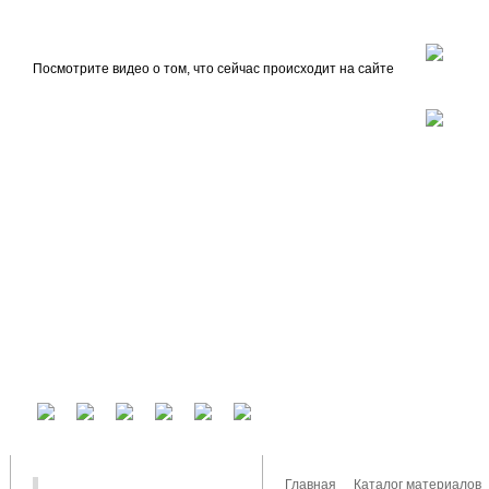
beta
Главная
О проекте
Посмотрите видео о том, что сейчас происходит на сайте
У вас есть аккаунт на другом сервисе? Воспользуйтесь им для входа!
Главная
Каталог материалов