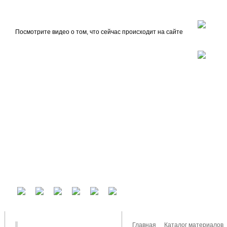
beta
Главная
О проекте
Посмотрите видео о том, что сейчас происходит на сайте
У вас есть аккаунт на другом сервисе? Воспользуйтесь им для входа!
Главная
Каталог материалов