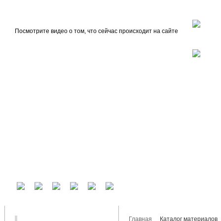
beta
Главная
О проекте
Посмотрите видео о том, что сейчас происходит на сайте
У вас есть аккаунт на другом сервисе? Воспользуйтесь им для входа!
Главная
Каталог материалов