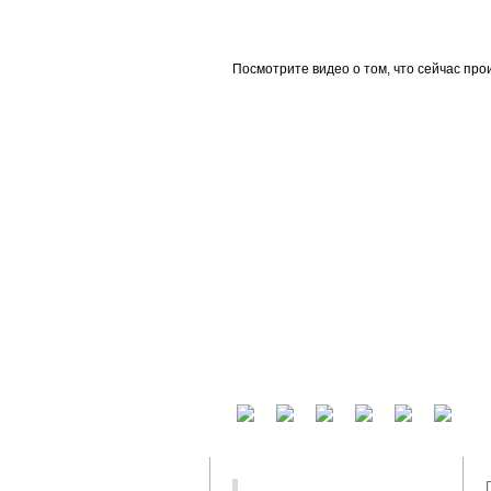
beta
Посмотрите видео о том, что сейчас про
У вас есть аккаунт на другом сервисе? В