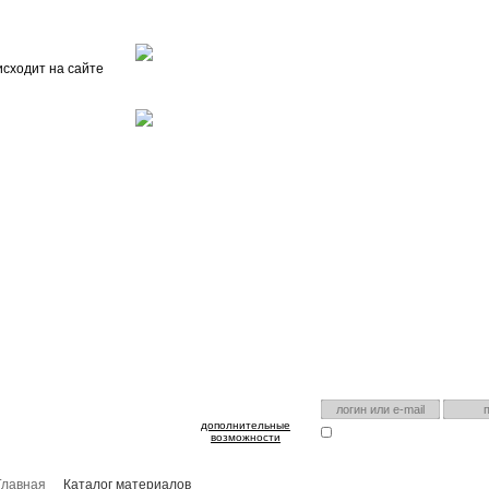
Главная
О проекте
FAQ
Автоэнциклопедия
исходит на сайте
оспользуйтесь им для входа!
Есть аккаунт на нашем са
дополнительные
Запомнить меня
Я забыл
возможности
Главная
Каталог материалов