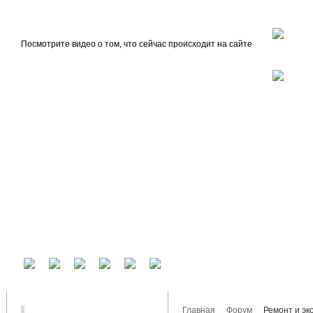
beta
Главная
О проекте
Посмотрите видео о том, что сейчас происходит на сайте
У вас есть аккаунт на другом сервисе? Воспользуйтесь им для входа!
Главная
Форум
Ремонт и эк