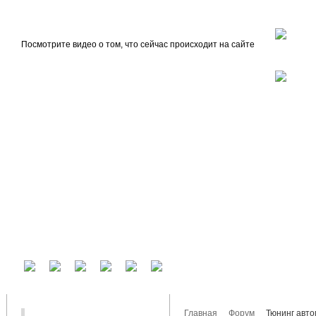
beta
Главная
О проекте
Посмотрите видео о том, что сейчас происходит на сайте
У вас есть аккаунт на другом сервисе? Воспользуйтесь им для входа!
Главная
Форум
Тюнинг авт