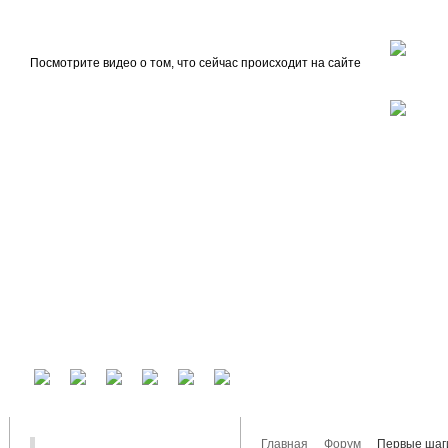
beta
Главная
О проекте
Посмотрите видео о том, что сейчас происходит на сайте
У вас есть аккаунт на другом сервисе? Воспользуйтесь им для входа!
Главная
Форум
Первые шаг