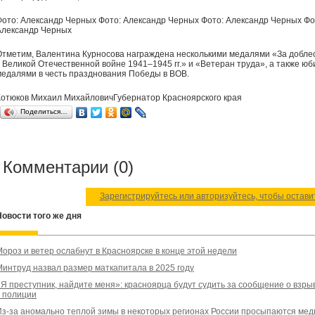
Фото: Александр Черных Фото: Александр Черных Фото: Александр Черных Фо
Александр Черных
Отметим, Валентина Курносова награждена несколькими медалями «За добле
в Великой Отечественной войне 1941–1945 гг.» и «Ветеран труда», а также 
медалями в честь празднования Победы в ВОВ.
Котюков Михаил МихайловичГубернатор Красноярского края
Поделиться…
Комментарии (0)
Зарегистрируйтесь или авторизуйтесь, чтобы остав
Новости того же дня
Мороз и ветер ослабнут в Красноярске в конце этой недели
Минтруд назвал размер маткапитала в 2025 году
«Я преступник, найдите меня»: красноярца будут судить за сообщение о взры
в полиции
Из-за аномально теплой зимы в некоторых регионах России просыпаются мед