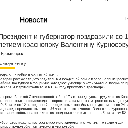
Новости
П
Президент и губернатор поздравили со 1
летием красноярку Валентину Курносов
Красноярск
4 января, пятница
Подвиги на войне и в обычной жизни
Ветеран рассказала, что родилась в многодетной семье в селе Беллык Красно
района, поступила в фабрично-заводское училище в Усть-Абакане, получила
слесаря-инструменталиста, а в 1942 году приехала в Красноярск.
Во время Великой Отечественной войны 17-летняя девушка трудилась на Кра
машиностроительном заводе — перевозила на мостовом кране стволы для пу
«Работали по 12 часов, порой приходилось и того больше, в две смены по 24 ч
А однажды пришлось выстоять 36 часов», — вспоминает Валентина Курносова
окончания войны она осталась на предприятии и в итоге проработала там 52 г
Губернатор пожелал ветерану крепкого здоровья и отметил, что такие люди —
пример трудолюбия, оптимизма и жизнелюбия».