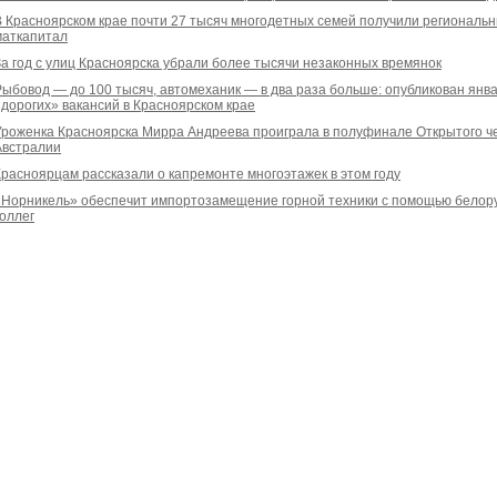
В Красноярском крае почти 27 тысяч многодетных семей получили региональ
маткапитал
За год с улиц Красноярска убрали более тысячи незаконных времянок
Рыбовод — до 100 тысяч, автомеханик — в два раза больше: опубликован янв
«дорогих» вакансий в Красноярском крае
Уроженка Красноярска Мирра Андреева проиграла в полуфинале Открытого 
Австралии
Красноярцам рассказали о капремонте многоэтажек в этом году
«Норникель» обеспечит импортозамещение горной техники с помощью белор
коллег