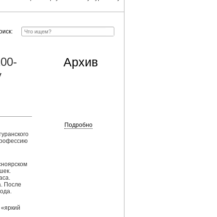
оиск:
00-
Архив
у
Подробно
туранского
 профессию
сноярском
шек.
аса.
. После
ода.
 «яркий