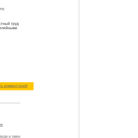
то:
стный труд
юбилейными
ить комментарий
ве
веди и змеи