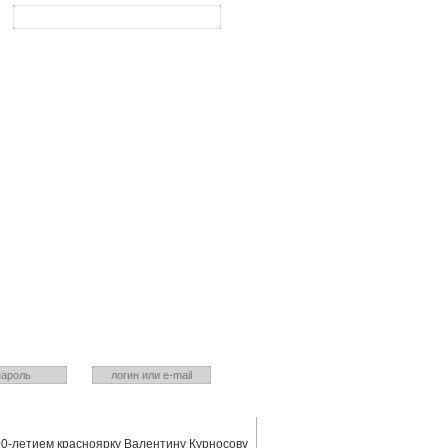
Ваш город:
Красноярск
йте? Входите!
Нет? зарегистрируйтесь!
Укажите действующий ящик
 пароль
00-летием красноярку Валентину Курносову