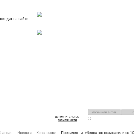
Главная
О проекте
FAQ
Автоэнциклопедия
исходит на сайте
оспользуйтесь им для входа!
Есть аккаунт на нашем са
дополнительные
Запомнить меня
Я забыл
возможности
Главная
Новости
Красноярск
Президент и губернатор поздравили со 1