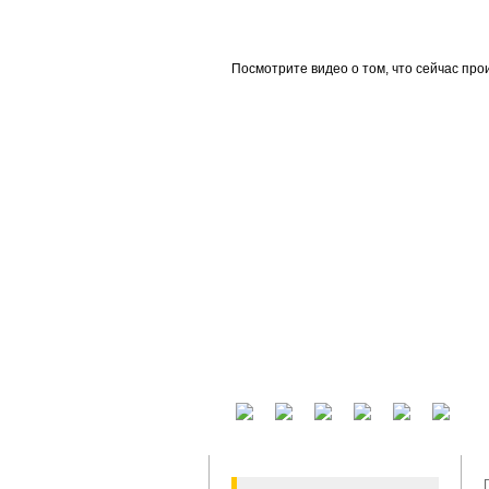
beta
Посмотрите видео о том, что сейчас про
У вас есть аккаунт на другом сервисе? В