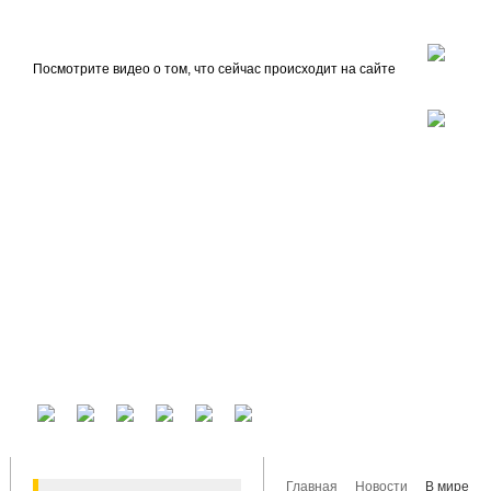
beta
Главная
О проекте
Посмотрите видео о том, что сейчас происходит на сайте
У вас есть аккаунт на другом сервисе? Воспользуйтесь им для входа!
Главная
Новости
В мире