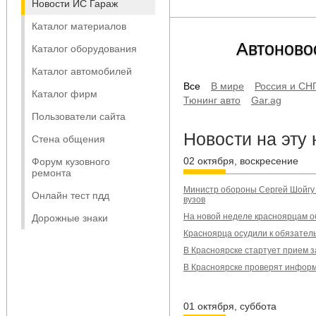
Новости ИС Гараж
Каталог материалов
Автоново
Каталог оборудования
Каталог автомобилей
Все
В мире
Россия и СН
Каталог фирм
Тюнинг авто
Gar.ag
Пользователи сайта
Новости на эту
Стена общения
02 октября, воскресение
Форум кузовного
ремонта
Министр обороны Сергей Шойгу
Онлайн тест пдд
вузов
На новой неделе красноярцам 
Дорожные знаки
Красноярца осудили к обязател
В Красноярске стартует прием з
В Красноярске проверят информ
01 октября, суббота