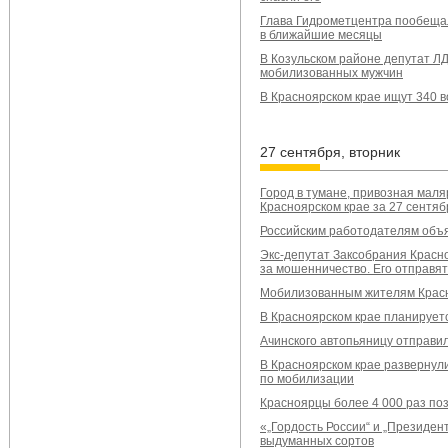
Глава Гидрометцентра пообещал
в ближайшие месяцы
В Козульском районе депутат Л
мобилизованных мужчин
В Красноярском крае ищут 340 
27 сентября, вторник
Город в тумане, привозная маля
Красноярском крае за 27 сентяб
Российским работодателям объя
Экс-депутат Заксобрания Красн
за мошенничество. Его отправят
Мобилизованным жителям Красно
В Красноярском крае планируетс
Ачинского автопьяницу отправил
В Красноярском крае развернул
по мобилизации
Красноярцы более 4 000 раз по
«„Гордость России“ и „Президен
выдуманных сортов