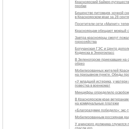
Красноярский байкер-путешестве
пробки
Бешенство питомцев, ночной сн
в Красноярском крае за 28 сент
Посетители сети «Магнит» тепе
Красноярцам обещают мокрый с
Завтра красноярцы смогут пожал
горхозяйства
Богучанская ГЭС и Центр допол
Кодинска в Энергокласс
В Зеленогорске приехавшие на 
обрез
Мобилизованных жителей Красно
на призывном пункте. Обеды пр
«У младшей истерика, у матери 
повестка в военкомат
Минцифры определило освобож
В Красноярском крае ветеранам
на коммунальные платежи
«Благоразумие победило»: экс-т
Мобилизованным россиянам даду
У ачинского должника случился 
спасли его