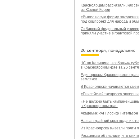
Красноярцам рассказали, как сэ
из Южной Кореи
«Вывел новую форму получения
под соцпроект для народа и обм
Сибирский федеральный универ
приняли участие в грантовой пр
26 сентября, понедельник
ЧС на Калинина, «собачьи» суб
в Красноярском крае за 26 сент
Единороссы Красноярского края
земляков
В Красноярске начинаются съем
«Енисейский экспресс» заверши
«Не должно быть кампанейщины
в Красноярском крае
Академик РАН Иосиф Гительзон у
Назван крайний срок подачи ото
Из Красноярска вывезли почти 
Россиянам объяснили, что они м