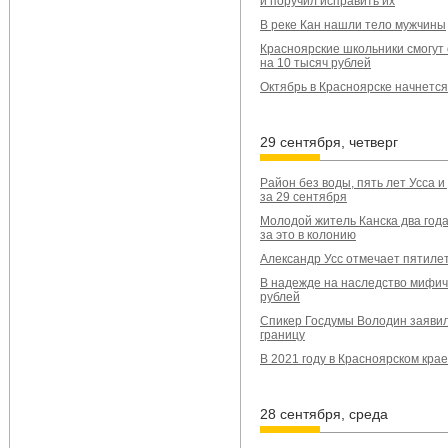
и поручил исправить их
В реке Кан нашли тело мужчины
Красноярские школьники смогут 
на 10 тысяч рублей
Октябрь в Красноярске начнется
29 сентября, четверг
Район без воды, пять лет Усса 
за 29 сентября
Молодой житель Канска два года
за это в колонию
Александр Усс отмечает пятилет
В надежде на наследство мифич
рублей
Спикер Госдумы Володин заявил
границу
В 2021 году в Красноярском кра
28 сентября, среда