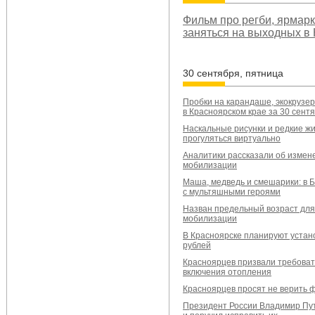
Фильм про регби, ярмарк
заняться на выходных в
30 сентября, пятница
Пробки на карандаше, экокрузер
в Красноярском крае за 30 сент
Наскальные рисунки и редкие ж
прогуляться виртуально
Аналитики рассказали об измен
мобилизации
Маша, медведь и смешарики: в 
с мультяшными героями
Назван предельный возраст для 
мобилизации
В Красноярске планируют устано
рублей
Красноярцев призвали требовать
включения отопления
Красноярцев просят не верить 
Президент России Владимир Пу